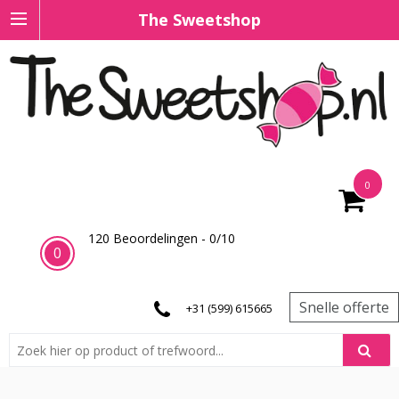
The Sweetshop
0
120
Beoordelingen -
0
/
10
0
Snelle offerte
+31 (599) 615665