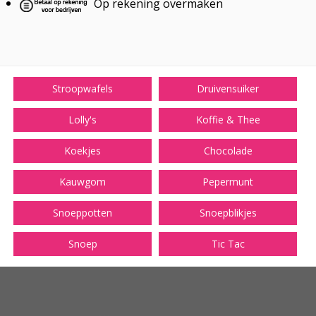
Op rekening overmaken
Stroopwafels
Druivensuiker
Lolly's
Koffie & Thee
Koekjes
Chocolade
Kauwgom
Pepermunt
Snoeppotten
Snoepblikjes
Snoep
Tic Tac